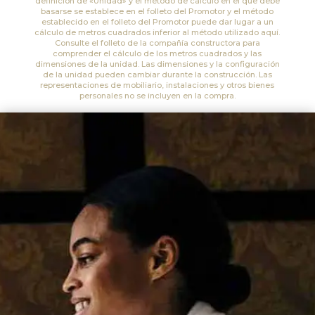
definición de «Unidad» y el método de cálculo en el que debe
basarse se establece en el folleto del Promotor y el método
establecido en el folleto del Promotor puede dar lugar a un
cálculo de metros cuadrados inferior al método utilizado aquí.
Consulte el folleto de la compañía constructora para
comprender el cálculo de los metros cuadrados y las
dimensiones de la unidad. Las dimensiones y la configuración
de la unidad pueden cambiar durante la construcción. Las
representaciones de mobiliario, instalaciones y otros bienes
personales no se incluyen en la compra.