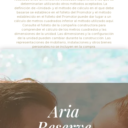
determinarían utilizando otros métodos aceptados. La
definición de «Unidad» y el método de cálculo en el que debe
basarse se establece en el folleto del Promotor y el método
establecido en el folleto del Promotor puede dar lugar a un
cálculo de metros cuadrados inferior al método utilizado aquí.
Consulte el folleto de la compañía constructora para
comprender el cálculo de los metros cuadrados y las
dimensiones de la unidad. Las dimensiones y la configuración
de la unidad pueden cambiar durante la construcción. Las
representaciones de mobiliario, instalaciones y otros bienes
personales no se incluyen en la compra.
Aria
Reserve